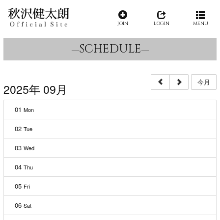
JOIN
LOGIN
MENU
SCHEDULE
今月
2025年 09月
01
Mon
02
Tue
03
Wed
04
Thu
05
Fri
06
Sat