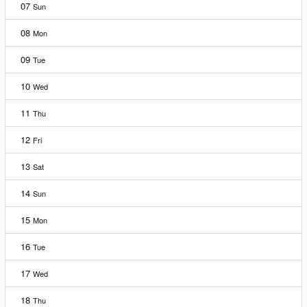
07
Sun
08
Mon
09
Tue
10
Wed
11
Thu
12
Fri
13
Sat
14
Sun
15
Mon
16
Tue
17
Wed
18
Thu