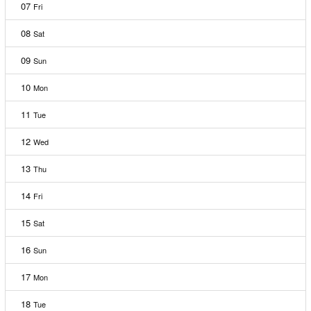
07
Fri
08
Sat
09
Sun
10
Mon
11
Tue
12
Wed
13
Thu
14
Fri
15
Sat
16
Sun
17
Mon
18
Tue