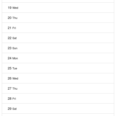
19
Wed
20
Thu
21
Fri
22
Sat
23
Sun
24
Mon
25
Tue
26
Wed
27
Thu
28
Fri
29
Sat