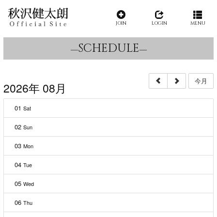
JOIN
LOGIN
MENU
SCHEDULE
今月
2026年 08月
01
Sat
02
Sun
03
Mon
04
Tue
05
Wed
06
Thu